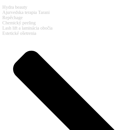
Hydra beauty
Ajurvedska terapia Tarani
Repêchage
Chemický peeling
Lash lift a laminácia obočia
Estetické ošetrenia