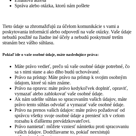
Emailová adresa
Správa alebo otázka, ktorú nám pošlete
Tieto údaje sa zhromažďujú za účelom komunikácie s vami a
poskytovania informácií alebo odpovedí na vaše otázky.
Vaše údaje
nebudú použité na žiadne iné účely a nebudú poskytnuté tretím
stranám bez vášho súhlasu.
Pokiaľ ide o vaše osobné údaje, máte nasledujúce práva:
Máte právo vedieť, prečo sú vaše osobné údaje potrebné, čo
sa s nimi stane a ako dlho budú uchovávané.
Právo na prístup: Máte právo na prístup k svojim osobným
údajom, ktoré sú nám známe.
Právo na opravu: máte právo kedykoľvek doplniť, opraviť,
vymazať alebo zablokovať vaše osobné údaje.
Ak nám udelíte súhlas so spracovaním vašich údajov, máte
právo tento súhlas odvolať a vymazať vaše osobné údaje.
Právo na prenos vašich údajov: máte právo požadovať od
správcu všetky svoje osobné údaje a preniesť ich v celom
rozsahu k ďalšiemu prevádzkovateľovi.
Právo namietať: môžete vzniesť námietku proti spracovaniu
vašich údajov. Dodržiavame to, pokiaľ neexistujú