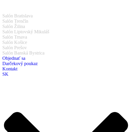
Salón Bratislava
Salón Trenčín
Salón Žilina
Salón Liptovský Mikuláš
Salón Trnava
Salón Košice
Salón Prešov
Salón Banská Bystrica
Objednať sa
Darčekový poukaz
Kontakt
SK